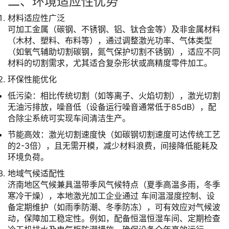
二、环境适应性优势
材料适应性广泛
可加工金属（碳钢、不锈钢、铝、钛合金等）及非金属材料
（木材、塑料、布料等），通过调整激光功率、气体类型
（如氧气辅助切割碳钢，氮气保护切割不锈钢），适应不同
材料的切割需求，尤其适合复杂形状或高精度零件加工。
环保性能优化
低污染：相比传统切割（如等离子、火焰切割），激光切割
无油污排放，噪音低（设备运行噪音通常低于85dB），配
合除尘系统可实现车间清洁生产。
节能高效：激光切割速度快（如碳钢切割速度可达传统工艺
的2-3倍），且无需开模，减少材料浪费，间接降低能耗及
环境负荷。
地域气候适配性
济南地区气候兼具温带季风气候特点（夏季高温多雨，冬季
寒冷干燥），本地激光加工企业通过 车间温湿度控制、设
备定期维护（如雨季防潮、冬季防冻），可有效应对气候波
动，保障加工稳定性。例如，配备恒温恒湿车间、定期检查