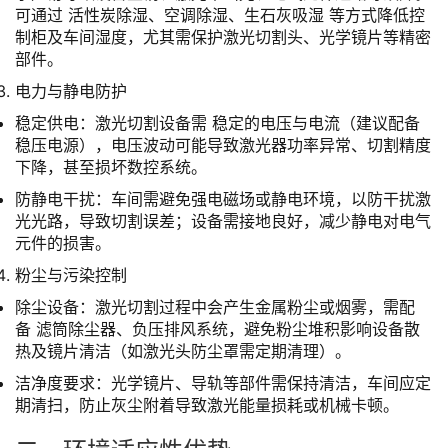
可通过 活性炭除湿、空调除湿、生石灰吸湿 等方式降低控
制柜及车间湿度，尤其需保护激光切割头、光学镜片等精密
部件。
电力与静电防护
稳定供电：激光切割设备需 稳定的电压与电流（建议配备
稳压电源），电压波动可能导致激光器功率异常、切割精度
下降，甚至损坏数控系统。
防静电干扰：车间需避免强电磁场或静电环境，以防干扰激
光光路，导致切割误差；设备需接地良好，减少静电对电气
元件的损害。
粉尘与污染控制
除尘设备：激光切割过程中会产生金属粉尘或烟雾，需配
备 滤筒除尘器、负压排风系统，避免粉尘堆积影响设备散
热及镜片清洁（如激光头防尘罩需定期清理）。
洁净度要求：光学镜片、导轨等部件需保持清洁，车间应定
期清扫，防止灰尘附着导致激光能量损耗或机械卡顿。