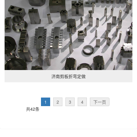
济南剪板折弯定做
1
2
3
4
下一页
共42条