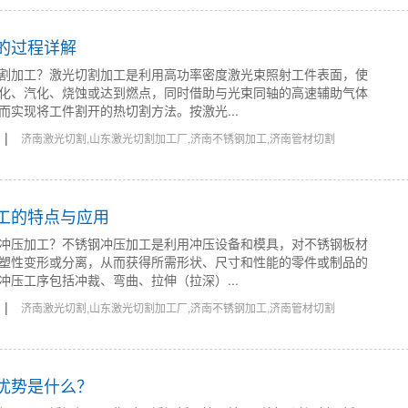
的过程详解
割加工？激光切割加工是利用高功率密度激光束照射工件表面，使
化、汽化、烧蚀或达到燃点，同时借助与光束同轴的高速辅助气体
而实现将工件割开的热切割方法。按激光...
|
6
济南激光切割,山东激光切割加工厂,济南不锈钢加工,济南管材切割
工的特点与应用
冲压加工？不锈钢冲压加工是利用冲压设备和模具，对不锈钢板材
塑性变形或分离，从而获得所需形状、尺寸和性能的零件或制品的
冲压工序包括冲裁、弯曲、拉伸（拉深）...
|
9
济南激光切割,山东激光切割加工厂,济南不锈钢加工,济南管材切割
优势是什么？