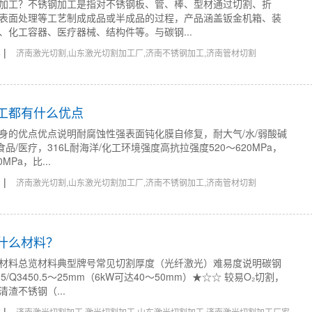
加工？不锈钢加工是指对不锈钢板、管、棒、型材通过切割、折
表面处理等工艺制成成品或半成品的过程，产品涵盖钣金机箱、装
、化工容器、医疗器械、结构件等。与碳钢...
|
4
济南激光切割,山东激光切割加工厂,济南不锈钢加工,济南管材切割
加工都有什么优点
身的优点优点说明耐腐蚀性强表面钝化膜自修复，耐大气/水/弱酸碱
食品/医疗，316L耐海洋/化工环境强度高抗拉强度520～620MPa，
MPa，比...
|
3
济南激光切割,山东激光切割加工厂,济南不锈钢加工,济南管材切割
切什么材料？
材料总览材料典型牌号常见切割厚度（光纤激光）难易度说明碳钢
5/Q3450.5～25mm（6kW可达40～50mm）★☆☆ 较易O₂切割，
渣不锈钢（...
|
7
济南激光切割加工,激光切割加工,山东激光切割加工,济南激光切割加工厂家