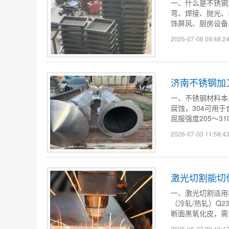
一、什么是不锈钢
弯、焊接、抛光、
饰屏风、厨房设备
2026-07-08 09:48:2
济南​不锈钢
一、不锈钢材料本
腐蚀，304可用于
屈服强度205～310
2026-07-03 11:58:4
​激光切割能
一、激光切割适用
（冷轧/热轧）Q23
断面黑氧化皮，需清
2026-06-27 09:43:4