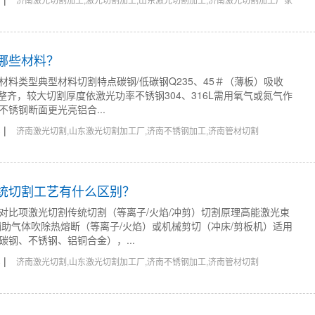
哪些材料？
材料类型典型材料切割特点碳钢/低碳钢Q235、45＃（薄板）吸收
整齐，较大切割厚度依激光功率不锈钢304、316L需用氧气或氮气作
锈钢断面更光亮铝合...
|
3
济南激光切割,山东激光切割加工厂,济南不锈钢加工,济南管材切割
传统切割工艺有什么区别？
对比项激光切割传统切割（等离子/火焰/冲剪）切割原理高能激光束
辅助气体吹除热熔断（等离子/火焰）或机械剪切（冲床/剪板机）适用
碳钢、不锈钢、铝铜合金），...
|
8
济南激光切割,山东激光切割加工厂,济南不锈钢加工,济南管材切割