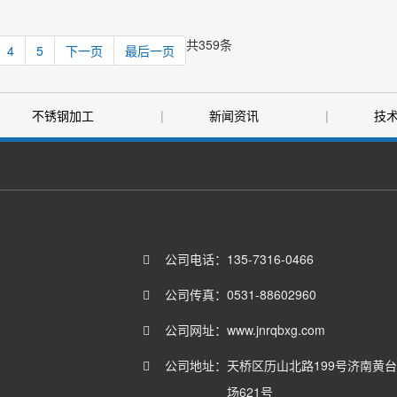
共359条
4
5
下一页
最后一页
不锈钢加工
|
新闻资讯
|
技
|
联系我们
公司电话：
135-7316-0466
公司传真：
0531-88602960
公司网址：
www.jnrqbxg.com
公司地址：
天桥区历山北路199号济南黄
场621号