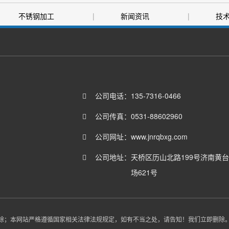
不锈钢加工
|
新闻资讯
|
技
|
联系我们
公司电话：
135-7316-0466
公司传真：
0531-88602960
公司网址：
www.jnrqbxg.com
公司地址：
天桥区历山北路199号济南黄
场621号
除；本网站严格遵循国家相关法律法规规定，如有不当之处，请告知！我们立即删除