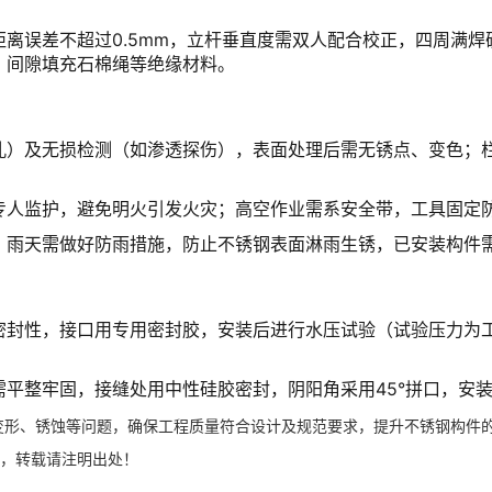
离误差不超过0.5mm，立杆垂直度需双人配合校正，四周满
，间隙填充石棉绳等绝缘材料。
孔）及无损检测（如渗透探伤），表面处理后需无锈点、变色；
专人监护，避免明火引发火灾；高空作业需系安全带，工具固定
；雨天需做好防雨措施，防止不锈钢表面淋雨生锈，已安装构件
封性，接口用专用密封胶，安装后进行水压试验（试验压力为工
平整牢固，接缝处用中性硅胶密封，阴阳角采用45°拼口，安
变形、锈蚀等问题，确保工程质量符合设计及规范要求，提升不锈钢构件
，转载请注明出处！