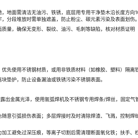
，地面需清洁无油污、铁锈，底层用专用干净垫木沿长度方向10
牢，分段堆放时需单独遮盖，防止粉尘、碳元素污染及表面划伤
质量，确保无变形、裂纹、油污、毛刺等缺陷，核对材质证明（如3
）优先使用不锈钢材质，或用非铁质材料（如橡胶、塑料）隔离
离块垫护，防止设备漏油或铁锈污染不锈钢表面。
围，露出金属光泽，使用氩弧焊机及不锈钢专用焊条/焊丝，固定
免随意引弧损伤表面；多层焊接时及时清除焊渣、飞溅，控制焊
力加工避免过深压痕，等离子切割后需清理断面氧化铁；扶手、