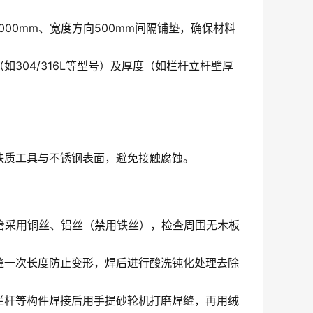
00mm、宽度方向500mm间隔铺垫，确保材料
。
04/316L等型号）及厚度（如栏杆立杆壁厚
铁质工具与不锈钢表面，避免接触腐蚀。
气管采用铜丝、铝丝（禁用铁丝），检查周围无木板
缝一次长度防止变形，焊后进行酸洗钝化处理去除
栏杆等构件焊接后用手提砂轮机打磨焊缝，再用绒