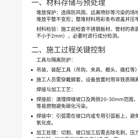
一、材料存储与预处理
堆放保护：选择防风雨、远离喷砂等污染的场地
堆放平整不变形；整堆材料用彩条布遮盖并压
材料检验：施工前检查不锈钢板材、管材的表面
不小于2mm），必要时进行成分检测。
二、施工过程关键控制
工具与隔离防护：
吊装、装配工具（吊钩、夹具、榔头、撬杠等
施工人员需穿戴脚套，设备放置时用非铁质隔
焊接与加工工艺：
焊接前：清理焊缝坡口及两侧20-30mm范
等易燃物避免碳化污染。
焊接中：引弧需在坡口内或专用引弧板上，避
氧化皮。
加工处理：切割、坡口加工后需去除毛刺，压