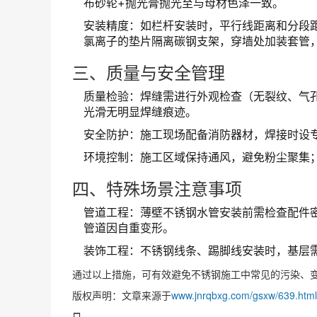
布砂轮+抛光膏抛光至与母材色泽一致。
安装精度：如栏杆安装时，平行线距离和分段距
氯离子的垫片隔离碳钢支架，穿墙处加装套管
三、质量与安全管理
质量检验：焊缝需进行外观检查（无裂纹、气
光滑无明显焊缝痕迹。
安全防护：施工现场配备消防器材，焊接时设
环境控制：施工区域保持通风，避免粉尘聚集
四、特殊场景注意事项
管道工程：薄壁不锈钢水管安装前需检查配件密
管道因自重变形。
装饰工程：不锈钢线条、踢脚线安装时，基层需
通过以上措施，可有效避免不锈钢施工中常见的污染、
版权声明：文章来源于
www.jnrqbxg.com/gsxw/639.html