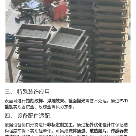
三、 特殊装饰应用
表面可进行
蚀刻纹样、浮雕效果、镜面抛光
等艺术处理，通过
PVD
镀钛
实现香槟金、玫瑰金等色彩定制。
四、 设备配件适配
依据设备接口形态进行
非标定制加工
，通过
拓扑优化设计
在保证结
构强度前提下实现轻量化。可集成
流体通道、散热鳍片、传感器安