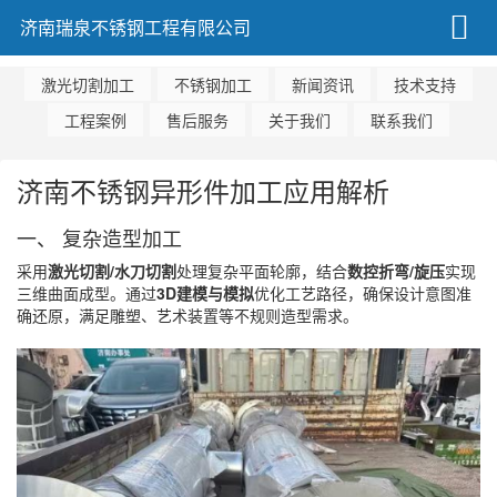
济南瑞泉不锈钢工程有限公司
激光切割加工
不锈钢加工
新闻资讯
技术支持
工程案例
售后服务
关于我们
联系我们
济南不锈钢异形件加工应用解析
一、 复杂造型加工
采用
激光切割/水刀切割
处理复杂平面轮廓，结合
数控折弯/旋压
实现
三维曲面成型。通过
3D建模与模拟
优化工艺路径，确保设计意图准
确还原，满足雕塑、艺术装置等不规则造型需求。